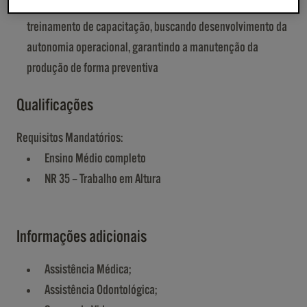
lubrificação, entre outros, atuando conforme demanda e
treinamento de capacitação, buscando desenvolvimento da
autonomia operacional, garantindo a manutenção da
produção de forma preventiva
Qualificações
Requisitos Mandatórios:
Ensino Médio completo
NR 35 – Trabalho em Altura
Informações adicionais
Assistência Médica;
Assistência Odontológica;