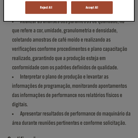
assegurando que a produção esteja de acordo com os
Reject All
Accept All
padrões estabelecidos de qualidade e produtividade.
Realizar as análises dos parâmetros de qualidade, no
que refere a cor, umidade, granulometria e densidade,
coletando amostras de café moído e realizando as
verificações conforme procedimentos e plano capacitação
realizado, garantindo que a produção esteja em
conformidade com os padrões definidos de qualidade.
Interpretar o plano de produção e levantar as
informações de programação, monitorando apontamentos
das informações de performance nos relatórios físicos e
digitais.
Apresentar resultados de performance do maquinário da
área durante reuniões pertinentes e conforme solicitação.