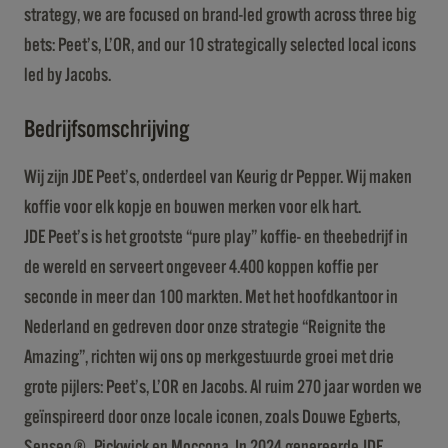
strategy, we are focused on brand-led growth across three big
bets: Peet’s, L’OR, and our 10 strategically selected local icons
led by Jacobs.
Bedrijfsomschrijving
Wij zijn JDE Peet’s, onderdeel van Keurig dr Pepper. Wij maken
koffie voor elk kopje en bouwen merken voor elk hart.
JDE Peet’s is het grootste “pure play” koffie- en theebedrijf in
de wereld en serveert ongeveer 4.400 koppen koffie per
seconde in meer dan 100 markten. Met het hoofdkantoor in
Nederland en gedreven door onze strategie “Reignite the
Amazing”, richten wij ons op merkgestuurde groei met drie
grote pijlers: Peet’s, L’OR en Jacobs. Al ruim 270 jaar worden we
geïnspireerd door onze locale iconen, zoals Douwe Egberts,
Senseo®, Pickwick en Moccona. In 2024 genereerde JDE