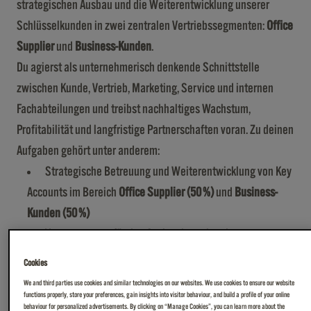
strategischen Ausbau und die Weiterentwicklung unserer
Schlüsselkunden in zwei zentralen Vertriebssegmenten:
Office
Supplier
und
Business-Kunden
.
Du agierst als unternehmerisch denkende Schnittstelle
zwischen Kunde, Vertrieb, Marketing, Service und internen
Fachabteilungen und treibst nachhaltiges Wachstum,
Profitabilität und langfristige Partnerschaften voran. Zu deinen
Aufgaben gehört unter anderem:
Strategische Betreuung und Weiterentwicklung von Key
Accounts im Bereich
Office Supplier (50 %)
und
Business-
Kunden (50 %)
Verantwortung für den Ausbau bestehender
Kundenbeziehungen sowie aktive
Neukundenakquisition im
Cookies
B2B-Umfeld
We and third parties use cookies and similar technologies on our websites. We use cookies to ensure our website
Führung von
Preis-, Vertrags- und
functions properly, store your preferences, gain insights into visitor behaviour, and build a profile of your online
behaviour for personalized advertisements. By clicking on “Manage Cookies”, you can learn more about the