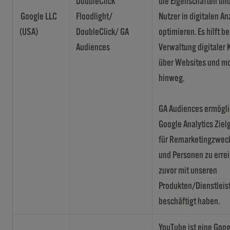
DoubleClick
die Eigenschaften und
Google LLC
Floodlight/
Nutzer in digitalen A
(USA)
DoubleClick/ GA
optimieren. Es hilft be
Audiences
Verwaltung digitale
über Websites und mo
hinweg.
GA Audiences ermöglic
Google Analytics Zie
für Remarketingzweck
und Personen zu errei
zuvor mit unseren
Produkten/Dienstlei
beschäftigt haben.
YouTube ist eine Goo