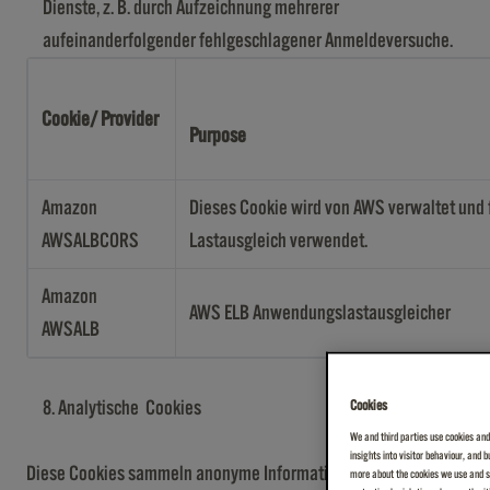
Dienste, z. B. durch Aufzeichnung mehrerer
aufeinanderfolgender fehlgeschlagener Anmeldeversuche.
Cookie/ Provider
Purpose
Amazon
Dieses Cookie wird von AWS verwaltet und 
AWSALBCORS
Lastausgleich verwendet.
Amazon
AWS ELB Anwendungslastausgleicher
AWSALB
Analytische Cookies
Cookies
We and third parties use cookies and
insights into visitor behaviour, and 
Diese Cookies sammeln anonyme Informationen darüber, wie
more about the cookies we use and se